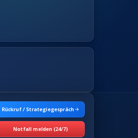
Rückruf / Strategiegespräch
Notfall melden (24/7)