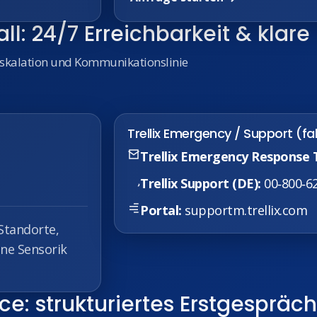
ll: 24/7 Erreichbarkeit & klar
, Eskalation und Kommunikationslinie
Trellix Emergency / Support (fal
Trellix Emergency Response
Trellix Support (DE):
00‑800‑6
Portal:
supportm.trellix.com
Standorte,
ene Sensorik
: strukturiertes Erstgespräch