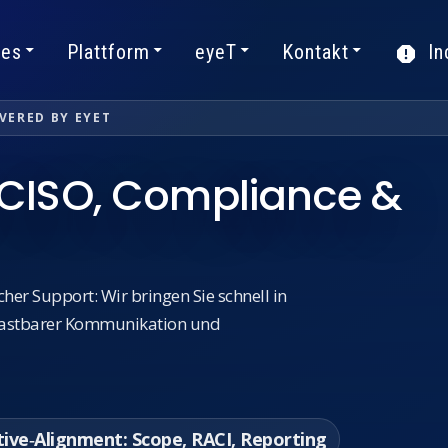
ces
Plattform
eyeT
Kontakt
In
IVERED BY EYET
, CISO, Compliance &
her Support: Wir bringen Sie schnell in
belastbarer Kommunikation und
ive‑Alignment: Scope, RACI, Reporting