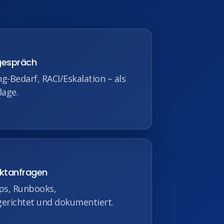
gespräch
ng‑Bedarf, RACI/Eskalation – als
lage.
ektanfragen
ps, Runbooks,
gerichtet und dokumentiert.