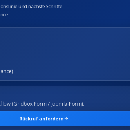
ionslinie und nächste Schritte
nce.
iance)
flow (Gridbox Form / Joomla‑Form).
Rückruf anfordern