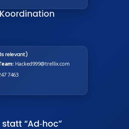
e Koordination
ls relevant)
 Team:
Hacked999@trellix.com
247 7463
 statt “Ad‑hoc”