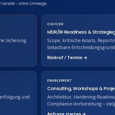
rn landet – ohne Umwege.
CIO/CISO
MDR/IR‑Readiness & Strategie
he Sicherung
Scope, kritische Assets, Reporti
belastbare Entscheidungsgrund
Rückruf / Termin →
ENABLEMENT
Consulting, Workshops & Proj
verfolgung und
Architektur, Hardening‑Roadma
Compliance‑Vorbereitung – ziel
Anfrage starten →