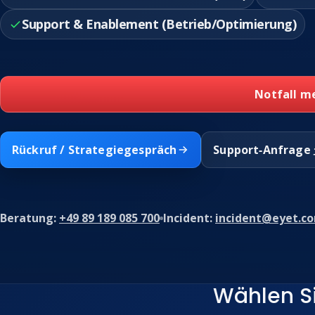
Support & Enablement (Betrieb/Optimierung)
Notfall me
Rückruf / Strategiegespräch
Support‑Anfrage
Beratung:
+49 89 189 085 700
Incident:
incident@eyet.c
Wählen S