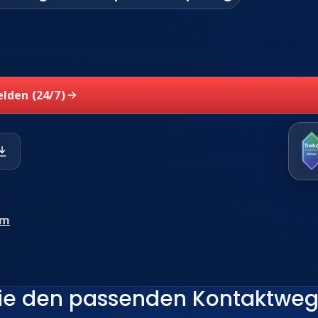
lden (24/7)
om
ie den passenden Kontaktwe