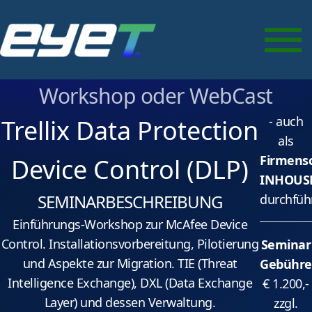
Data Protection Device
Control (DLP)
als Seminar vor Ort, Inhouse-
Workshop oder WebCast
- auch
Trellix Data Protection
als
Firmens
Device Control (DLP)
INHOUS
SEMINARBESCHREIBUNG
durchfüh
Einführungs-Workshop zur McAfee Device
Control. Installationsvorbereitung, Pilotierung
Seminar
und Aspekte zur Migration. TIE (Threat
Gebühre
Intelligence Exchange), DXL (Data Exchange
€ 1.200,-
Layer) und dessen Verwaltung.
zzgl.