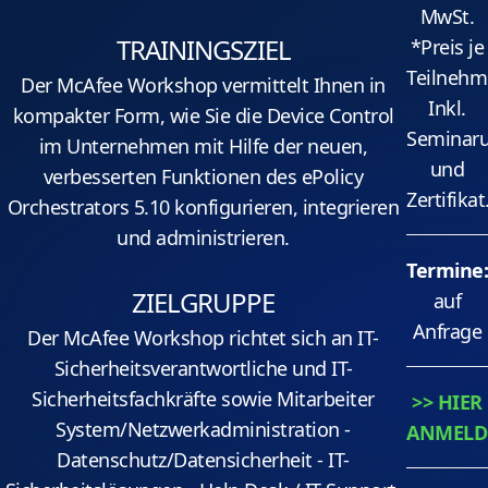
MwSt.
TRAININGSZIEL
*Preis je
Teilnehm
Der McAfee Workshop vermittelt Ihnen in
Inkl.
kompakter Form, wie Sie die Device Control
Seminaru
im Unternehmen mit Hilfe der neuen,
und
verbesserten Funktionen des ePolicy
Zertifikat
Orchestrators 5.10 konfigurieren, integrieren
und administrieren.
Termine
ZIELGRUPPE
auf
Anfrage
Der McAfee Workshop richtet sich an IT-
Sicherheitsverantwortliche und IT-
Sicherheitsfachkräfte sowie Mitarbeiter
>> HIER
System/Netzwerkadministration -
ANMELD
Datenschutz/Datensicherheit - IT-