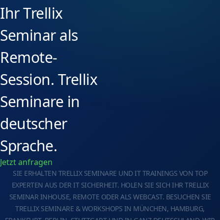
Ihr Trellix
Seminar als
Remote-
Session. Trellix
Seminare in
deutscher
Sprache.
Jetzt anfragen
SIE ERHALTEN TRELLIX SEMINARE UND IT TRAININGS VON TOP
EXPERTEN AUS DER IT SICHERHEIT. HOLEN SIE SICH IHR TRELLIX
SEMINAR INHOUSE, REMOTE ODER ALS WEBCAST. BESUCHEN SIE
TRELLIX SEMINARE & WORKSHOPS IN MÜNCHEN, HAMBURG,