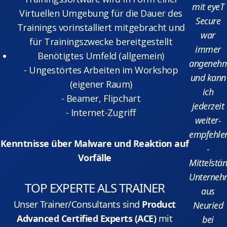
mit eyeT
Virtuellen Umgebung für die Dauer des
Secure
Trainings vorinstalliert mitgebracht und
war
für Trainingszwecke bereitgestellt
immer
Benötigtes Umfeld (allgemein)
angeneh
- Ungestörtes Arbeiten im Workshop
und kann
(eigener Raum)
ich
- Beamer, Flipchart
jederzeit
- Internet-Zugriff
weiter-
empfehlen
Kenntnisse über Malware und Reaktion auf
-
Vorfälle
Mittelstä
Unterneh
TOP EXPERTE ALS TRAINER
aus
Unser Trainer/Consultants sind
Product
Neuried
Advanced Certified Experts (ACE)
mit
bei