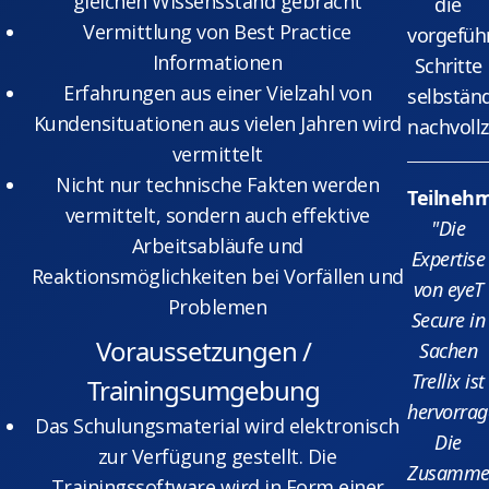
gleichen Wissensstand gebracht
die
Vermittlung von Best Practice
vorgefüh
Informationen
Schritte
Erfahrungen aus einer Vielzahl von
selbstän
Kundensituationen aus vielen Jahren wird
nachvollz
vermittelt
Nicht nur technische Fakten werden
Teilneh
vermittelt, sondern auch effektive
"Die
Arbeitsabläufe und
Expertise
Reaktionsmöglichkeiten bei Vorfällen und
von eyeT
Problemen
Secure in
Voraussetzungen /
Sachen
Trellix ist
Trainingsumgebung
hervorrag
Das Schulungsmaterial wird elektronisch
Die
zur Verfügung gestellt. Die
Zusammen
Trainingssoftware wird in Form einer