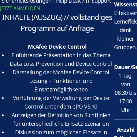
Sicherheitslösungen - Help Desk / IT-Support.
Wissenst
JETZT ANMELDEN
Effektive
INHALTE (AUSZUG) // vollständiges
Lerneffek
Programm auf Anfrage
dank
kleiner
McAfee Device Control
Gruppen
Einführende Präsentation in das Thema
Data Loss Prevention und Device Control
Dauer/S
Darstellung der McAfee Device Control
1 Tag,
Lösung – Funktionen und
von
Einsatzmöglichkeiten
08.30 bis
Vorführung der Verwaltung der Device
17.00
Control unter dem ePO V5.10
Uhr
Aufzeigen der Definition von Richtlinien
für unterschiedliche Einsatz-Szenarien
Anzahl
Diskussion zum möglichen Einsatz in